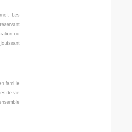
nnel. Les
préservant
ration ou
 jouissant
n famille
ces de vie
e ensemble