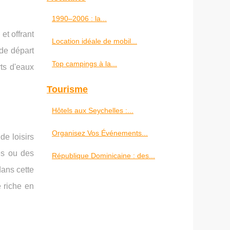
1990–2006 : la...
et offrant
Location idéale de mobil...
 de départ
Top campings à la...
ts d'eaux
Tourisme
Hôtels aux Seychelles :...
Organisez Vos Événements...
de loisirs
es ou des
République Dominicaine : des...
dans cette
 riche en