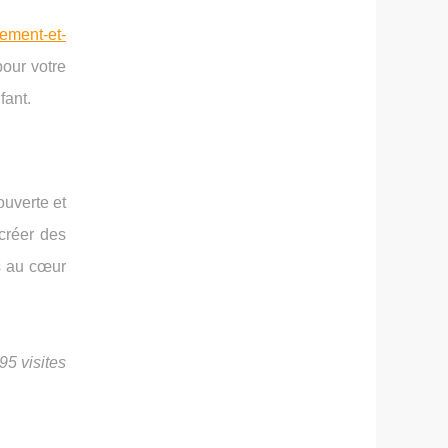
gement-et-
pour votre
fant.
ouverte et
 créer des
s au cœur
95 visites