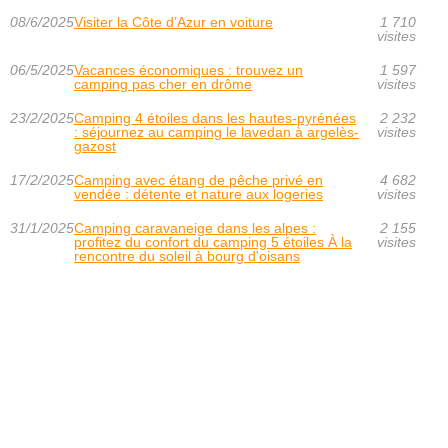
08/6/2025
Visiter la Côte d’Azur en voiture
1 710
visites
06/5/2025
Vacances économiques : trouvez un
1 597
camping pas cher en drôme
visites
23/2/2025
Camping 4 étoiles dans les hautes-pyrénées
2 232
: séjournez au camping le lavedan à argelès-
visites
gazost
17/2/2025
Camping avec étang de pêche privé en
4 682
vendée : détente et nature aux logeries
visites
31/1/2025
Camping caravaneige dans les alpes :
2 155
profitez du confort du camping 5 étoiles À la
visites
rencontre du soleil à bourg d'oisans