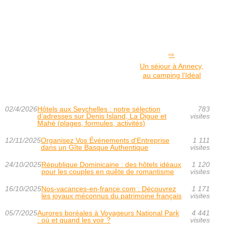
Un séjour à Annecy,
au camping l'Idéal
02/4/2026
Hôtels aux Seychelles : notre sélection
783
d’adresses sur Denis Island, La Digue et
visites
Mahé (plages, formules, activités)
12/11/2025
Organisez Vos Événements d'Entreprise
1 111
dans un Gîte Basque Authentique
visites
24/10/2025
République Dominicaine : des hôtels idéaux
1 120
pour les couples en quête de romantisme
visites
16/10/2025
Nos-vacances-en-france.com : Découvrez
1 171
les joyaux méconnus du patrimoine français
visites
05/7/2025
Aurores boréales à Voyageurs National Park
4 441
: où et quand les voir ?
visites