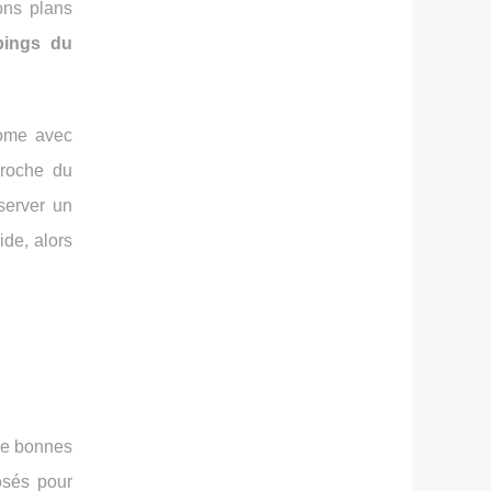
ons plans
ings du
home avec
proche du
éserver un
ide, alors
de bonnes
osés pour