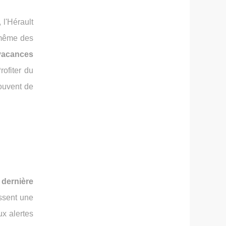
 l'Hérault
 même des
vacances
rofiter du
souvent de
 dernière
ssent une
ux alertes