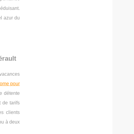
séduisant.
el azur du
érault
 vacances
home pour
de détente
 de tarifs
s clients
 ou à deux