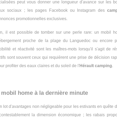
cialisées peut vous donner une longueur d'avance sur les b
eaux sociaux ; les pages Facebook ou Instagram des
camp
annonces promotionnelles exclusives.
on, il est possible de tomber sur une perle rare: un mobil 
n hébergement proche de la plage du Languedoc ou encore 
lité et réactivité sont les maîtres-mots lorsqu'il s'agit de r
ctifs sont souvent ceux qui requièrent une prise de décision rap
r profiter des eaux claires et du soleil de l'
Hérault camping
.
e
mobil home à la dernière minute
n lot d'avantages non négligeable pour les estivants en quête 
incontestablement la dimension économique ; les rabais prop