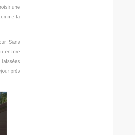
hoisir une
 comme la
our. Sans
ou encore
s
laissées
éjour près