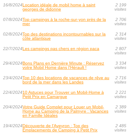
16/8/2024
Location idéale de mobil home à saint
2 199
georges de didonne
visites
07/8/2024
Top campings à la roche-sur-yon près de la
2 706
mer
visites
02/8/2024
Top des destinations incontournables sur la
2 314
côte atlantique
visites
22/7/2024
Les campings pas chers en région paca
2 807
visites
29/4/2024
Bons Plans en Dernière Minute : Réservez
3 334
votre Mobil Home dans l'Hérault !
visites
23/4/2024
Top 10 des locations de vacances de rêve au
2 716
bord de la mer dans les Landes
visites
22/4/2024
10 Astuces pour Trouver un Mobil-Home à
2 221
Petit Prix en Camargue
visites
20/4/2024
Votre Guide Complet pour Louer un Mobil-
2 389
Home au Camping de la Palmyre : Vacances
visites
en Famille Idéales
19/4/2024
Découverte de l'Aveyron : Top des
2 485
Emplacements de Camping à Petit Prix
visites