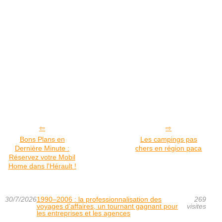
Bons Plans en
Les campings pas
Dernière Minute :
chers en région paca
Réservez votre Mobil
Home dans l'Hérault !
30/7/2026
1990–2006 : la professionnalisation des
269
voyages d’affaires, un tournant gagnant pour
visites
les entreprises et les agences