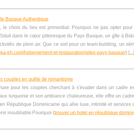
îte Basque Authentique
 le choix du lieu est primordial. Pourquoi ne pas opter pour
 Situé dans le cœur pittoresque du Pays Basque, un gîte à Bida
activités de plein air. Que ce soit pour un team-building, un sé
rteka-eh.com/hebergement-et-restauration/gites-pays-basque/
) [
...
es couples en quête de romantisme
hare pour les couples cherchant à s'évader dans un cadre ex
ux turquoise et son ambiance chaleureuse, elle offre un cadre
 République Dominicaine qui allie luxe, intimité et services 
nir inoubliable.Pourquoi (
trouver un hotel en république domin