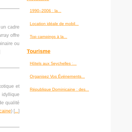
1990–2006 : la...
Location idéale de mobil...
 un cadre
rray offre
Top campings à la...
minaire ou
Tourisme
]
Hôtels aux Seychelles :...
Organisez Vos Événements...
otique et
République Dominicaine : des...
 idyllique
de qualité
icaine
) [
...
]