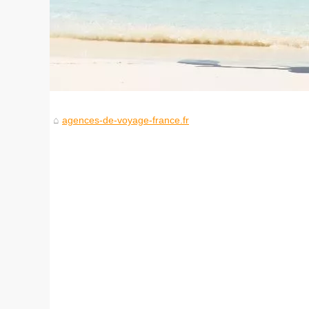
agences-de-voyage-france.fr