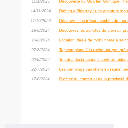
11/1/2025
Découverte du Quartier Gothique : l'h
14/11/2024
Rafting à Bidarray : une aventure ino
11/10/2024
Découvrez les trésors cachés du tour
15/9/2024
Découvrez les activités de plein air
16/8/2024
Location idéale de mobil home à sain
07/8/2024
Top campings à la roche-sur-yon près
02/8/2024
Top des destinations incontournables s
22/7/2024
Les campings pas chers en région pa
17/6/2024
Profitez du confort et de la proximité