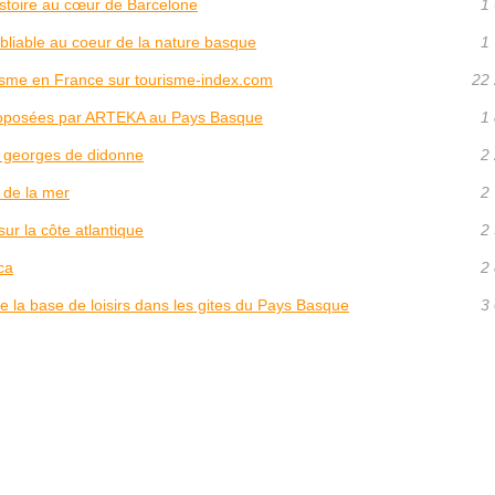
istoire au cœur de Barcelone
1 
ubliable au coeur de la nature basque
1 
isme en France sur tourisme-index.com
22 
 proposées par ARTEKA au Pays Basque
1 
t georges de didonne
2 
 de la mer
2 
ur la côte atlantique
2 
ca
2 
 de la base de loisirs dans les gites du Pays Basque
3 