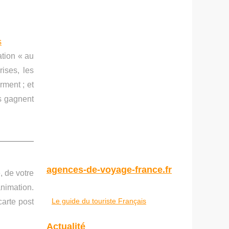
s
ation « au
ises, les
rment ; et
ns gagnent
agences-de-voyage-france.fr
, de votre
animation.
Le guide du touriste Français
carte post
Actualité