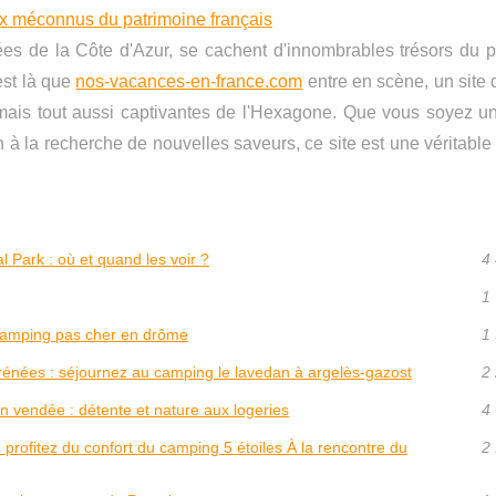
x méconnus du patrimoine français
lées de la Côte d'Azur, se cachent d'innombrables trésors du 
est là que
nos-vacances-en-france.com
entre en scène, un site 
mais tout aussi captivantes de l'Hexagone. Que vous soyez u
n à la recherche de nouvelles saveurs, ce site est une véritable
 Park : où et quand les voir ?
4 
1 
camping pas cher en drôme
1 
rénées : séjournez au camping le lavedan à argelès-gazost
2 
 vendée : détente et nature aux logeries
4 
profitez du confort du camping 5 étoiles À la rencontre du
2 