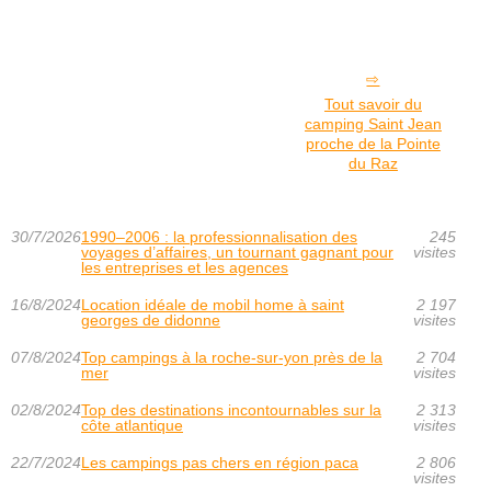
Tout savoir du
camping Saint Jean
proche de la Pointe
du Raz
30/7/2026
1990–2006 : la professionnalisation des
245
voyages d’affaires, un tournant gagnant pour
visites
les entreprises et les agences
16/8/2024
Location idéale de mobil home à saint
2 197
georges de didonne
visites
07/8/2024
Top campings à la roche-sur-yon près de la
2 704
mer
visites
02/8/2024
Top des destinations incontournables sur la
2 313
côte atlantique
visites
22/7/2024
Les campings pas chers en région paca
2 806
visites