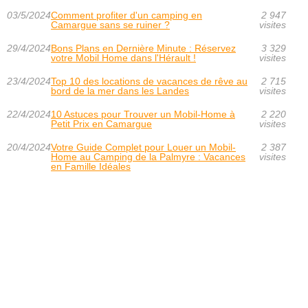
03/5/2024
Comment profiter d'un camping en
2 947
Camargue sans se ruiner ?
visites
29/4/2024
Bons Plans en Dernière Minute : Réservez
3 329
votre Mobil Home dans l'Hérault !
visites
23/4/2024
Top 10 des locations de vacances de rêve au
2 715
bord de la mer dans les Landes
visites
22/4/2024
10 Astuces pour Trouver un Mobil-Home à
2 220
Petit Prix en Camargue
visites
20/4/2024
Votre Guide Complet pour Louer un Mobil-
2 387
Home au Camping de la Palmyre : Vacances
visites
en Famille Idéales