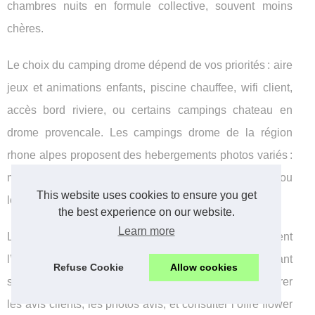
chambres nuits en formule collective, souvent moins
chères.
Le choix du camping drome dépend de vos priorités : aire
jeux et animations enfants, piscine chauffee, wifi client,
accès bord riviere, ou certains campings chateau en
drome provencale. Les campings drome de la région
rhone alpes proposent des hebergements photos variés :
mobil homes modernes, chambres spacieuses, ou
This website uses cookies to ensure you get
lodges tout confort.
the best experience on our website.
Learn more
La plupart des drome camping économiques mettent
l’accent sur : activites gratuites, accès piscine, restaurant
Refuse Cookie
Allow cookies
sur place et prix nuits clairs. N’oubliez pas de comparer
les avis clients, les photos avis, et consulter l’offre flower