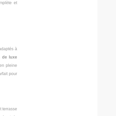
mplète et
adaptés à
s de luxe
en pleine
rfait pour
 terrasse