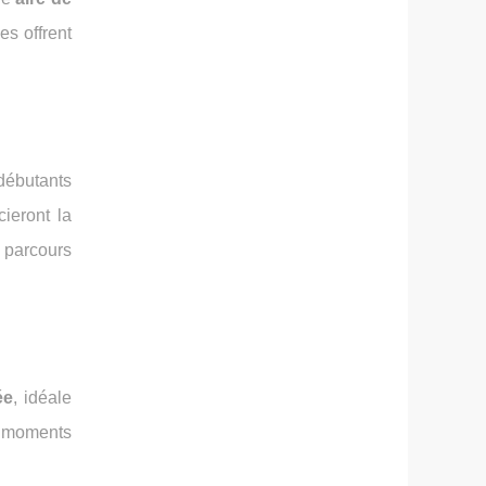
es offrent
 débutants
ieront la
 parcours
ée
, idéale
es moments