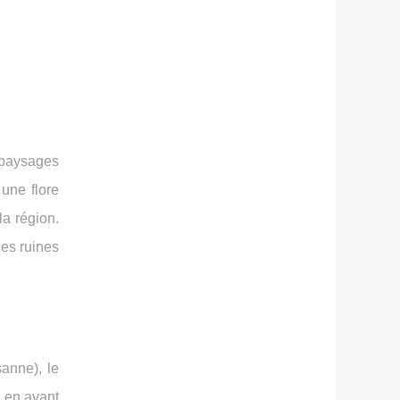
 paysages
une flore
la région.
les ruines
anne), le
t en avant