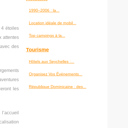
1990–2006 : la...
Location idéale de mobil...
4 étoiles
Top campings à la...
x attentes
 avec des
Tourisme
Hôtels aux Seychelles :...
ergements
Organisez Vos Événements...
aventures
République Dominicaine : des...
eront les
l’accueil
calisation