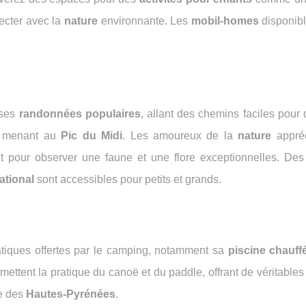
ecter avec la
nature
environnante. Les
mobil-homes
disponibl
 ses
randonnées populaires
, allant des chemins faciles pour
x menant au
Pic du Midi
. Les amoureux de la
nature
appréc
ait pour observer une faune et une flore exceptionnelles. Des
ational
sont accessibles pour petits et grands.
atiques offertes par le camping, notamment sa
piscine chauff
ermettent la pratique du canoë et du paddle, offrant de véritabl
le des
Hautes-Pyrénées
.