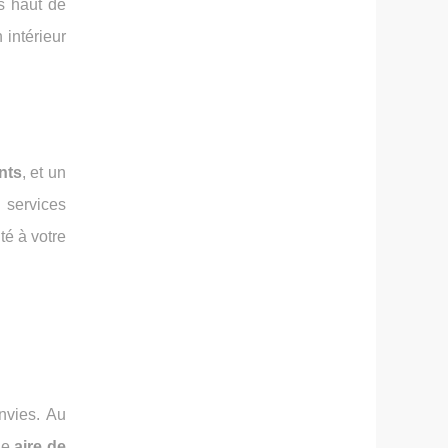
ns haut de
 intérieur
nts
, et un
 services
té à votre
nvies. Au
ne
aire de