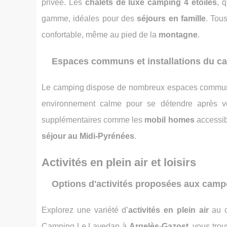
privée. Les
chalets de luxe camping 4 étoiles
, 
gamme, idéales pour des
séjours en famille
. Tou
confortable, même au pied de la
montagne
.
Espaces communs et installations du c
Le camping dispose de nombreux espaces comm
environnement calme pour se détendre après 
supplémentaires comme les
mobil homes
accessibl
séjour au Midi-Pyrénées
.
Activités en plein air et loisirs
Options d'activités proposées aux camp
Explorez une variété d’
activités en plein air
au 
Camping Le Lavedan à
Argelès-Gazost
, vous tro