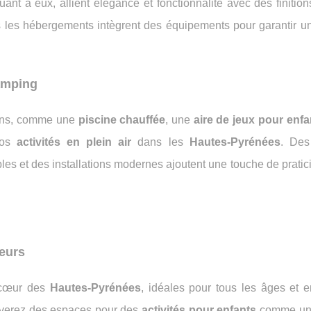
quant à eux, allient élégance et fonctionnalité avec des finitio
s les hébergements intègrent des équipements pour garantir un
amping
uns, comme une
piscine chauffée
, une
aire de jeux pour enfa
vos
activités en plein air
dans les
Hautes-Pyrénées
. Des
es et des installations modernes ajoutent une touche de pratici
eurs
cœur des
Hautes-Pyrénées
, idéales pour tous les âges et e
uverez des espaces pour des
activités pour enfants
comme u