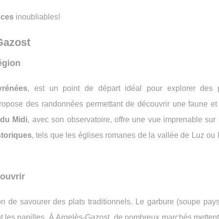
nces
inoubliables!
Gazost
égion
yrénées
, est un point de départ idéal pour explorer des
opose des randonnées permettant de découvrir une faune et 
 du Midi
, avec son observatoire, offre une vue imprenable sur 
storiques
, tels que les églises romanes de la vallée de Luz ou 
ouvrir
 de savourer des plats traditionnels. Le garbure (soupe pays
ont les papilles. À Argelès-Gazost, de nombreux marchés metten