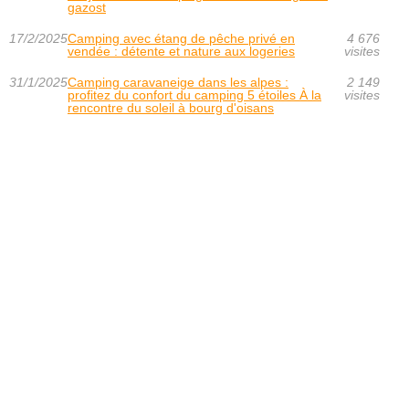
gazost
17/2/2025
Camping avec étang de pêche privé en
4 676
vendée : détente et nature aux logeries
visites
31/1/2025
Camping caravaneige dans les alpes :
2 149
profitez du confort du camping 5 étoiles À la
visites
rencontre du soleil à bourg d'oisans