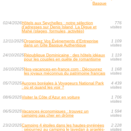
Basque
02/4/2026
Hôtels aux Seychelles : notre sélection
776
d’adresses sur Denis Island, La Digue et
visites
Mahé (plages, formules, activités)
12/11/2025
Organisez Vos Événements d'Entreprise
1 109
dans un Gîte Basque Authentique
visites
24/10/2025
République Dominicaine : des hôtels idéaux
1 119
pour les couples en quête de romantisme
visites
16/10/2025
Nos-vacances-en-france.com : Découvrez
1 168
les joyaux méconnus du patrimoine français
visites
05/7/2025
Aurores boréales à Voyageurs National Park
4 439
: où et quand les voir ?
visites
08/6/2025
Visiter la Côte d’Azur en voiture
1 706
visites
06/5/2025
Vacances économiques : trouvez un
1 594
camping pas cher en drôme
visites
23/2/2025
Camping 4 étoiles dans les hautes-pyrénées
2 228
: séjournez au camping le lavedan à argelès-
visites