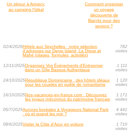
Un séjour à Annecy,
Comment organiser
au camping l'Idéal
un voyage
découverte de
Biarritz pour des
seniors ?
02/4/2026
Hôtels aux Seychelles : notre sélection
782
d’adresses sur Denis Island, La Digue et
visites
Mahé (plages, formules, activités)
12/11/2025
Organisez Vos Événements d'Entreprise
1 111
dans un Gîte Basque Authentique
visites
24/10/2025
République Dominicaine : des hôtels idéaux
1 120
pour les couples en quête de romantisme
visites
16/10/2025
Nos-vacances-en-france.com : Découvrez
1 171
les joyaux méconnus du patrimoine français
visites
05/7/2025
Aurores boréales à Voyageurs National Park
4 441
: où et quand les voir ?
visites
08/6/2025
Visiter la Côte d’Azur en voiture
1 710
visites