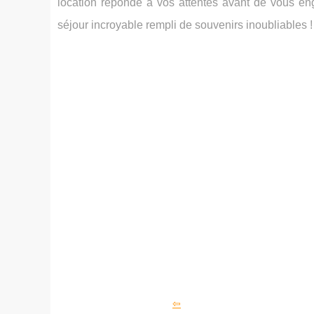
location réponde à vos attentes avant de vous en
séjour incroyable rempli de souvenirs inoubliables !