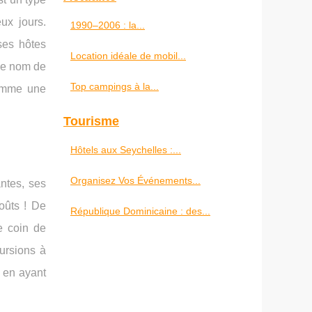
ux jours.
1990–2006 : la...
ses hôtes
Location idéale de mobil...
 le nom de
Top campings à la...
comme une
Tourisme
Hôtels aux Seychelles :...
Organisez Vos Événements...
ntes, ses
oûts ! De
République Dominicaine : des...
e coin de
ursions à
t en ayant