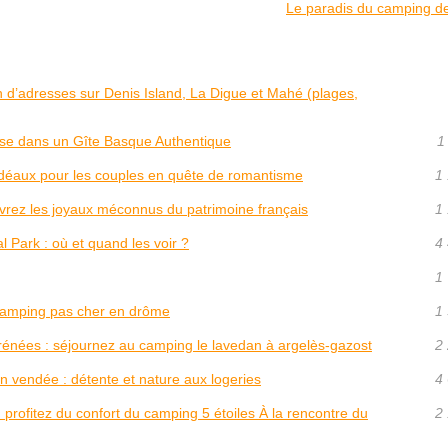
Le paradis du camping d
on d’adresses sur Denis Island, La Digue et Mahé (plages,
se dans un Gîte Basque Authentique
1
idéaux pour les couples en quête de romantisme
1 
rez les joyaux méconnus du patrimoine français
1 
 Park : où et quand les voir ?
4 
1 
camping pas cher en drôme
1 
rénées : séjournez au camping le lavedan à argelès-gazost
2 
 vendée : détente et nature aux logeries
4 
profitez du confort du camping 5 étoiles À la rencontre du
2 