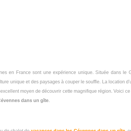
es en France sont une expérience unique. Située dans le G
ulture unique et des paysages à couper le souffle. La location d'
 excellent moyen de découvrir cette magnifique région. Voici c
Cévennes dans un gîte
.
u de chalet de
vacances dans les Cévennes dans un gîte
, e