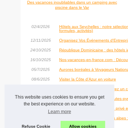
Des vacances inoubliables dans un camping avec
piscine dans le Var
02/4/2026
Hôtels aux Seychelles : notre sélecti
formules, activités)
12/11/2025
Organisez Vos Événements d'Entrepri
24/10/2025
République Dominicaine : des hôtels 
16/10/2025
Nos-vacances-en-france.com : Découv
05/7/2025
Aurores boréales à Voyageurs National
08/6/2025
Visiter la Côte d’Azur en voiture
06/5/2025
Vacances économiques : trouvez un 
This website uses cookies to ensure you get
23/2/2025
Camping 4 étoiles dans les hautes-py
the best experience on our website.
17/2/2025
Camping avec étang de pêche privé en
Learn more
31/1/2025
Camping caravaneige dans les alpes : 
soleil à bourg d'oisans
Refuse Cookie
Allow cookies