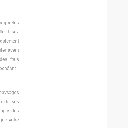
ropriétés
te
. Lisez
 également
ier avant
des frais
échéant -
 paysages
un de ses
mpris des
que votre