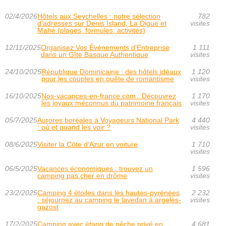
02/4/2026
Hôtels aux Seychelles : notre sélection
782
d’adresses sur Denis Island, La Digue et
visites
Mahé (plages, formules, activités)
12/11/2025
Organisez Vos Événements d'Entreprise
1 111
dans un Gîte Basque Authentique
visites
24/10/2025
République Dominicaine : des hôtels idéaux
1 120
pour les couples en quête de romantisme
visites
16/10/2025
Nos-vacances-en-france.com : Découvrez
1 170
les joyaux méconnus du patrimoine français
visites
05/7/2025
Aurores boréales à Voyageurs National Park
4 440
: où et quand les voir ?
visites
08/6/2025
Visiter la Côte d’Azur en voiture
1 710
visites
06/5/2025
Vacances économiques : trouvez un
1 596
camping pas cher en drôme
visites
23/2/2025
Camping 4 étoiles dans les hautes-pyrénées
2 232
: séjournez au camping le lavedan à argelès-
visites
gazost
17/2/2025
Camping avec étang de pêche privé en
4 681