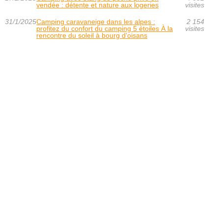
vendée : détente et nature aux logeries
visites
31/1/2025
Camping caravaneige dans les alpes :
2 154
profitez du confort du camping 5 étoiles À la
visites
rencontre du soleil à bourg d'oisans